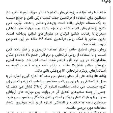
چکیده
هدف:
با رﺷﺪ ﻓﺰاﯾﻨﺪه ﭘﮋوﻫﺶﻫﺎی اﻧﺠﺎم ﺷﺪه در ﺣﻮزة ﻋﻠﻮم اﻧﺴﺎﻧﯽ ﻧﯿﺎز
محققین برای استفاده از فراتحلیل جهت کسب درکی کامل و جامع نسبت
به یک مسئله افزایش یافته است. ﭘﮋوﻫﺶ ﺣﺎﺿﺮ ﺑﺎ ﻫﺪف ﺗﺮﮐﯿﺐ ﮐﻤﯽ
ﻧﺘﺎﯾﺞ ﭘﮋوﻫﺶﻫﺎی اﻧﺠﺎم ﺷﺪه در ﺣﻮزه ارﺗﺒﺎط بین مهارت های ارتباطی
مدیران با رﺿﺎﯾﺖ ﺷﻐﻠﯽ کارکنان در ﺳﺎزﻣﺎنﻫﺎی اﯾﺮاﻧﯽ ﭘﺮداﺧﺘﻪ اﺳﺖ.
ﺑﺪﯾﻦ ﻣﻨﻈﻮر ﺑﺎ ﮐﻤﮏ روش ﻓﺮاﺗﺤﻠﯿﻞ ﺗﻌﺪاد 36 ﻣﻘﺎﻟﻪ در اﯾﻦ ﺧﺼﻮص
ﺑﺮرﺳﯽ ﺷﺪه اﺳﺖ
.
روش:
روش تحقیق حاضر از نظر اهداف، کاربردی و از نظر داده، کمی
است، و با استفاده از روش فراتحلیل و نرم افزار جامع
spss 28
و امکان
متاآنالیز که در این نرم افزار فراهم شده، است، اجرا شد. جامعه آماری
پژوهش حاضر شامل20 مقاله و پایان نامه بـوده کـه با توجه به
استاندارهای رویکرد فراتحلیل 13 پژوهش باقی ماند
.
یافته ها:
یافته های فرا تحلیل نشان می دهد که اندازه گیری اندازه اثر با
مدل اثر تصادفی و با وزن واریانس معکوس، براساس تجزیه و تحلیل زیر
گروه جنسیت می باشد. مشاهده اندازه اثر (19/0) نشان می دهد که
جنس از جمله متغیرهای تعدیل گر در روابط بین مهارت های ارتباطی
مدیران با رضایت شغلی کارکنان است و عامل ناهمگنی محسوب می شود.
همچنین یافته ها حکایت از ناهمگنی اندازه اثر و عدم سوگیری انتشار
مطالعات مورد بررسی داشت
.