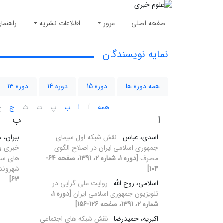
صفحه اصلی
مرور
اطلاعات نشریه
راهنما
نمایه نویسندگان
همه دوره ها
دوره 15
دوره 14
دوره 13
همه
آ
ا
ب
پ
ت
ث
ج
چ
ا
ب
اسدی، عباس
نقش شبکه اول سیمای
ببران، 
جمهوری اسلامی ایران در اصلاح الگوی
خبری وق
مصرف
[دوره 1، شماره 2، 1391، صفحه 64-
های سای
104]
شهرون
63]
اسلامی، روح الله
روایت ملی گرایی در
تلویزیون جمهوری اسلامی ایران
[دوره 1،
شماره 2، 1391، صفحه 126-156]
اکبریه، حمیدرضا
نقش شبکه های اجتماعی