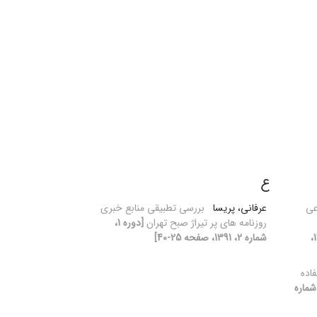
ع
عی
عرفانی، پریسا
بررسی تطبیقی منابع خبری
روزنامه های پر تیراژ صبح تهران
[دوره 1،
[دوره 1، شماره 2، 1391،
شماره 2، 1391، صفحه 25-40]
اده
ره 1، شماره