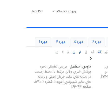
ورود به سامانه
ENGLISH
دوره 6
دوره 5
دوره 4
دوره 1
ق
ک
گ
ل
م
ن
و
ه
ی
د
ی
داودی، اسماعیل
بررسی تطبیقی نحوه
و
پوشش خبری وقایع مرتبط با محیط زیست
در رسانه های سایبر جریان اصلی و رسانه
های سایبر شهروندی
[دوره 1، شماره 2، 1391،
صفحه 43-63]