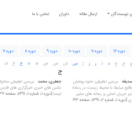
ی نویسندگان
ارسال مقاله
داوران
تماس با ما
دوره 12
دوره 11
دوره 10
دوره 9
دوره 8
دوره 7
ح
خ
د
ذ
ر
ز
ژ
س
ش
ص
ض
ط
ظ
ع
غ
ف
ج
صدیقه
بررسی تطبیقی نحوه پوشش
جعفری، محمد
بررسی تطبیقی محتوا
ایع مرتبط با محیط زیست در رسانه
عکس های خبری خبرگزاری های فارس 
بر جریان اصلی و رسانه های سایبر
ایسنا
[دوره 1، شماره 1، 1391، صفحه 37-74]
دی
[دوره 1، شماره 2، 1391، صفحه 43-