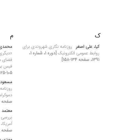
ک
م
کیا، علی اصغر
روزنامه نگاری شهروندی برای
محمدی،
روابط عمومی الکترونیک
[دوره 1، شماره 1،
«دیگری»
1391، صفحه 134-158]
فضای مج
فیس ب
105-125]
مسعودی
روزنامه
دموکرا
صفحه 7-24]
معتمد ن
بررسی ت
آمریکا،
صفحه 8-36]
مهدی پو