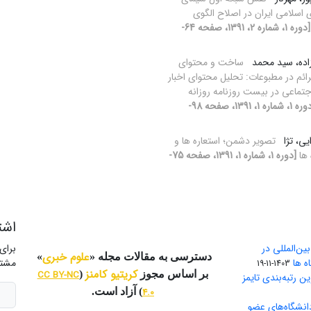
اسلامی ایران در اصلاح الگوی
[دوره 1، شماره 2، 1391، صفحه 64-
اده، سید محمد
ساخت و محتوای
رائم در مطبوعات: تحلیل محتوای اخبار
جتماعی در بیست روزنامه روزانه
[دوره 1، شماره 1، 1391، صفحه 98-
یی، تژا
تصویر دشمن؛ استعاره ها و
 ها
[دوره 1، شماره 1، 1391، صفحه 75-
اشت
ن‌المللی در
برای
علوم خبری
دسترسی به مقالات مجله «
»
ه ها
مشتر
1403-11-19
کریتیو کامنز
بر اساس مجوز
(
CC BY-NC
ین رتبه‌بندی تایمز
4.0
) آزاد است.
دانشگاه‌‌های عضو