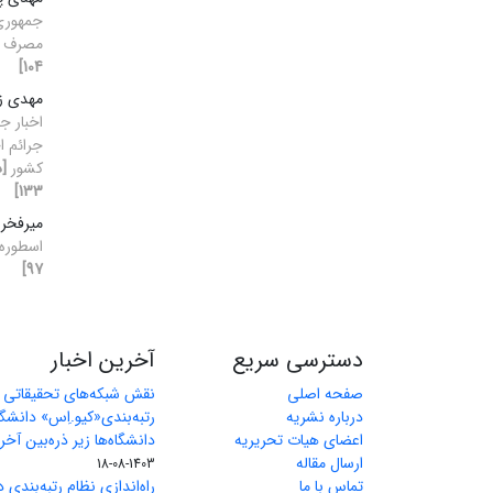
جمهوری 
مصرف
104]
مهدی ز
اخبار ج
جرائم ا
کشور
133]
میرفخرا
اسطوره
97]
دسترسی سریع
آخرین اخبار
صفحه اصلی
نقش شبکه‌های تحقیقاتی بی
درباره نشریه
رتبه‌بندی«کیو.اِس» دانشگا
اعضای هیات تحریریه
دانشگاه‌ها زیر ذره‌بین آخر
ارسال مقاله
1403-08-18
تماس با ما
راه‌اندازی نظام رتبه‌بندی 