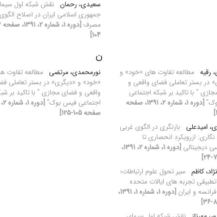
سعیدی، رحمان
نقش شبکه اول سیما
جمهوری اسلامی ایران در اصلاح الگوی
مصرف
104]
ن
 رقیه
مطالعه تفاوت های «خود» و
نورمحمدی، مرتضی
مطالعه تفاوت ه
 در بستر تعاملی فضای واقعی و
«خود» و «دیگری» در بستر تعاملی فض
ازی " با تاکید بر شبکه اجتماعی
واقعی و فضای مجازی " با تاکید بر شب
وک"
[دوره 1، شماره 2، 1391، صفحه
اجتماعی فیس بوک"
صفحه 105-125]
، امیدعلی
بازنگری در الگوی غربی
 نگاری: ازرویکرد انحصاری تا
سی دیجیتالی
[دوره 1، شماره 2، 1391،
ژاد، کاظم
سیر تحول علوم ارتباطات؛
طبیقی تجربه های ایالات متحده
 فرانسه و ایران
[دوره 1، شماره 1، 1391،
ر، مهرناز
نقش شبکه اول سیمای