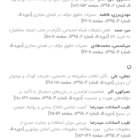
5، شماره 2، 1395، صفحه 153-187]
مهدی‌برزی، فاطمه
ممیزات حقوق مؤلف در فضای مجازی
[دوره 5،
شماره 4، 1395، صفحه 11-46]
میر، صمد
نقش تبلیغات شبکه اجتماعی تلگرام در جلب اعتماد مخاطبان؛
به خرید کالا
[دوره 5، شماره 2، 1395، صفحه 11-58]
میرشمسی، محمد‌هادی
ممیزات حقوق مؤلف در فضای مجازی
[دوره 5،
شماره 4، 1395، صفحه 11-46]
ن
نجفی، علی
تأثیر انقلاب مشروطه بر نخستین نشریات کودک و نوجوان
آن دوران
[دوره 5، شماره 4، 1395، صفحه 181-198]
نصرالهی، اکبر
شخصیت فرامدرن در ‌‌بازی‌های دیجیتال با تأکید بر
مؤلفه‌های هویت و جنسیت
[دوره 5، شماره 4، 1395، صفحه 167-180]
نقیب السادات، سیدرضا
آسیب شناسی اطلاع رسانی و روابط عمومی
در بسیج
[دوره 5، شماره 2، 1395، صفحه 59-95]
نقیب السادات، سیدرضا
بررسی میزان استفاده و رضایت مندی از
مطبوعات محلی . مورد مطالعه: مطبوعات محلی استان بوشهری
[دوره 5،
شماره 3، 1395، صفحه 147-183]