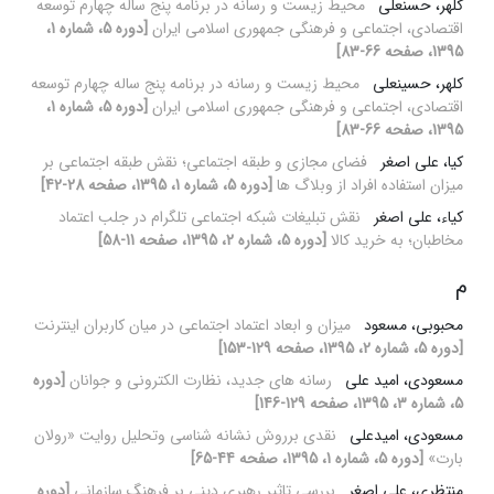
کلهر، حسنعلی
محیط زیست و رسانه در برنامه پنج ساله چهارم توسعه
اقتصادی، اجتماعی و فرهنگی جمهوری اسلامی ایران
[دوره 5، شماره 1،
1395، صفحه 66-83]
کلهر، حسینعلی
محیط زیست و رسانه در برنامه پنج ساله چهارم توسعه
اقتصادی، اجتماعی و فرهنگی جمهوری اسلامی ایران
[دوره 5، شماره 1،
1395، صفحه 66-83]
کیا، علی اصغر
فضای مجازی و طبقه اجتماعی؛ نقش طبقه اجتماعی بر
میزان استفاده افراد از وبلاگ ها
[دوره 5، شماره 1، 1395، صفحه 28-42]
کیاء، علی اصغر
نقش تبلیغات شبکه اجتماعی تلگرام در جلب اعتماد
مخاطبان؛ به خرید کالا
[دوره 5، شماره 2، 1395، صفحه 11-58]
م
محبوبی، مسعود
میزان و ابعاد اعتماد اجتماعی در میان کاربران اینترنت
[دوره 5، شماره 2، 1395، صفحه 129-153]
مسعودی، امید علی
رسانه های جدید، نظارت الکترونی و جوانان
[دوره
5، شماره 3، 1395، صفحه 129-146]
مسعودی، امیدعلی
نقدی برروش نشانه شناسی وتحلیل روایت «رولان
بارت»
[دوره 5، شماره 1، 1395، صفحه 44-65]
منتظری، علی اصغر
بررسی تاثیر رهبری دینی بر فرهنگ سازمانی
[دوره