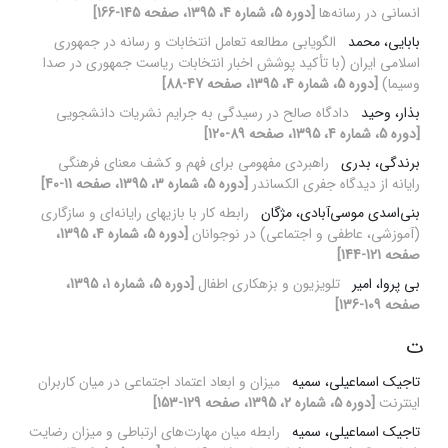
انسانی در رسانه‌ها
[دوره 5، شماره 4، 1395، صفحه 145-166]
بابایی، محمد
الگویابی مطالعه تعامل انتخابات و رسانه در جمهوری
اسلامی ایران (با تأکید پوشش اخبار انتخابات ریاست جمهوری در صدا
وسیما)
[دوره 5، شماره 4، 1395، صفحه 47-88]
بذار، وحید
دادگاه صالح در رسیدگی به جرایم نشریات دانشجویی
[دوره 5، شماره 4، 1395، صفحه 89-120]
برندگی، بدری
راهبردی مفهومی برای فهم و کشف معنای فرهنگی
رایانه از دیدگاه جفری الکساندر
[دوره 5، شماره 3، 1395، صفحه 11-40]
بنی‌اسدی موسی‌آبادی، مژگان
رابطه کار با بازیهای رایانه‌ای و سازگاری
(آموزشی، عاطفی و اجتماعی) در نوجوانان
[دوره 5، شماره 4، 1395،
صفحه 121-144]
بی پروا، امیر
تلویزیون و بزهکاری اطفال
[دوره 5، شماره 1، 1395،
صفحه 109-136]
ت
تاجیک اسماعیلی، سمیه
میزان و ابعاد اعتماد اجتماعی در میان کاربران
اینترنت
[دوره 5، شماره 2، 1395، صفحه 129-153]
تاجیک اسماعیلی، سمیه
رابطه میان مهارت‌های ارتباطی و میزان رضایت