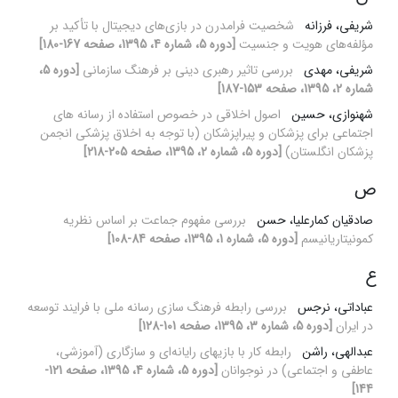
شریفی، فرزانه
شخصیت فرامدرن در ‌‌بازی‌های دیجیتال با تأکید بر
مؤلفه‌های هویت و جنسیت
[دوره 5، شماره 4، 1395، صفحه 167-180]
شریفی، مهدی
بررسی تاثیر رهبری دینی بر فرهنگ سازمانی
[دوره 5،
شماره 2، 1395، صفحه 153-187]
شهنوازی، حسین
اصول اخلاقی در خصوص استفاده از رسانه های
اجتماعی برای پزشکان و پیراپزشکان (با توجه به اخلاق پزشکی انجمن
پزشکان انگلستان)
[دوره 5، شماره 2، 1395، صفحه 205-218]
ص
صادقیان کمارعلیا، حسن
بررسی مفهوم جماعت بر اساس نظریه
کمونیتاریانیسم
[دوره 5، شماره 1، 1395، صفحه 84-108]
ع
عباداتی، نرجس
بررسی رابطه فرهنگ سازی رسانه ملی با فرایند توسعه
در ایران
[دوره 5، شماره 3، 1395، صفحه 101-128]
عبدالهی، راشن
رابطه کار با بازیهای رایانه‌ای و سازگاری (آموزشی،
عاطفی و اجتماعی) در نوجوانان
[دوره 5، شماره 4، 1395، صفحه 121-
144]