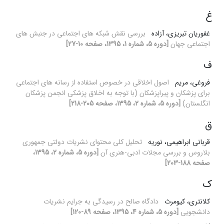
غ
غفوریان تبریزی، آزاده
بررسی نقش شبکه های اجتماعی در جنبش های
اجتماعی جهان
[دوره 5، شماره 1، 1395، صفحه 10-27]
ف
فروغی، مریم
اصول اخلاقی در خصوص استفاده از رسانه های اجتماعی
برای پزشکان و پیراپزشکان (با توجه به اخلاق پزشکی انجمن پزشکان
انگلستان)
[دوره 5، شماره 2، 1395، صفحه 205-218]
ق
قربانی ابراهیمی، نوریه
تحلیل کلی محتوای نشریات دولتی جمهوری
بلاروس و بررسی مجلات ادبی-هنری آن
[دوره 5، شماره 2، 1395،
صفحه 188-203]
ک
کلانتری، کیومرث
دادگاه صالح در رسیدگی به جرایم نشریات
دانشجویی
[دوره 5، شماره 4، 1395، صفحه 89-120]