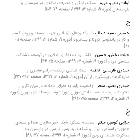
توانای نامی، مریم
سبک زندگی و مصرف رسانه‌ای در سیستان و
بلوچستان
[دوره 9، شماره 3، 1399، صفحه 79-104]
ح
حسینی، سید عبدالرضا
راهبردهای ارتباطی جهت توسعه و رونق کسب
و کار در پاندومی کرونا و پساکرونا
[دوره 9، شماره 4، 1399، صفحه 11-
60]
حیات بخش، حسین
نقش روزنامه‌نگاری آنلاین در توسعه مشارکت
سیاسی مردم
[دوره 9، شماره 3، 1399، صفحه 25-46]
حیدری فارسانی، فاطمه
علت شناسی ارتکاب جرایم سایبری و
سازوکارهای پیشگیری از آن
[دوره 9، شماره 3، 1399، صفحه 193-230]
حیدری نصیر، سحر
وضعیت باور به دنیای عادلانه در میان کاربران
اینترنت مورد مطالعه : دانش‌آموزان دوره دوم متوسطه شهر تهران
[دوره
9، شماره 2، 1399، صفحه 175-194]
خ
خزایی کوهپر، میثم
مقایسه عملکرد شبکه خبر سازمان صدا و سیمای
جمهوری اسلامی ایران و شبکه بی‌بی‌سی فارسی در واپسین دور
مذاکرات هسته‌ای وین
[دوره 9، شماره 1، 1399، صفحه 37-68]