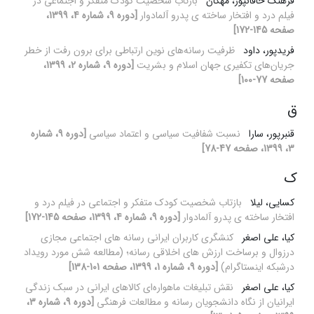
فرهنگ خاقانپور، مهگان
بازتاب شخصیت کودک متفکر و اجتماعی در
فیلم درد و افتخار ساخته ی پدرو آلمادوار
[دوره 9، شماره 4، 1399،
صفحه 145-172]
فریدپور، داود
ظرفیت رسانه‌های نوین ارتباطی برای برون رفت از خطر
جریان‌های تکفیری‌ جهان اسلام و بشریت
[دوره 9، شماره 2، 1399،
صفحه 77-100]
ق
قنبرپور، سارا
نسبت شفافیت سیاسی و اعتماد سیاسی
[دوره 9، شماره
3، 1399، صفحه 47-78]
ک
کسایی، لیلا
بازتاب شخصیت کودک متفکر و اجتماعی در فیلم درد و
افتخار ساخته ی پدرو آلمادوار
[دوره 9، شماره 4، 1399، صفحه 145-172]
کیا، علی اصغر
کنشگری کاربران ایرانی رسانه های اجتماعی مجازی
درزوال و برساخت ارزش های اخلاقی رسانه؛ (مطالعه شش مورد رویداد
درشبکه اینستاگرام)
[دوره 9، شماره 1، 1399، صفحه 101-138]
کیا، علی اصغر
نقش تبلیغات ماهواره‌ای کالاهای ایرانی در سبک زندگی
ایرانیان از نگاه دانشجویان رسانه و مطالعات فرهنگی
[دوره 9، شماره 3،