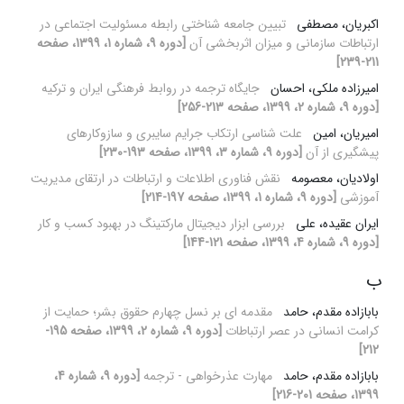
اکبریان، مصطفی
تبیین جامعه شناختی رابطه مسئولیت اجتماعی در
ارتباطات سازمانی و میزان اثربخشی آن
[دوره 9، شماره 1، 1399، صفحه
211-239]
امیرزاده ملکی، احسان
جایگاه ترجمه در روابط فرهنگی ایران و ترکیه
[دوره 9، شماره 2، 1399، صفحه 213-256]
امیریان، امین
علت شناسی ارتکاب جرایم سایبری و سازوکارهای
پیشگیری از آن
[دوره 9، شماره 3، 1399، صفحه 193-230]
اولادیان، معصومه
نقش فناوری اطلاعات و ارتباطات در ارتقای مدیریت
آموزشی
[دوره 9، شماره 1، 1399، صفحه 197-214]
ایران عقیده، علی
بررسی ابزار دیجیتال مارکتینگ در بهبود کسب و کار
[دوره 9، شماره 4، 1399، صفحه 121-144]
ب
بابازاده مقدم، حامد
مقدمه ای بر نسل چهارم حقوق بشر؛ حمایت از
کرامت انسانی در عصر ارتباطات
[دوره 9، شماره 2، 1399، صفحه 195-
212]
بابازاده مقدم، حامد
مهارت عذرخواهی - ترجمه
[دوره 9، شماره 4،
1399، صفحه 201-216]