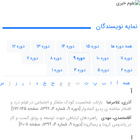
نمایه نویسندگان
همه دوره ها
دوره 15
دوره 14
دوره 13
دوره 12
دوره 11
دوره 10
دوره 9
دوره 8
دوره 7
دوره 6
دوره 5
دوره 4
دوره 1
همه
آ
ا
ب
پ
ت
ث
ج
چ
ح
خ
د
ذ
ر
ز
ژ
س
آ
آذری، غلامرضا
بازتاب شخصیت کودک متفکر و اجتماعی در فیلم درد و
افتخار ساخته ی پدرو آلمادوار
[دوره 9، شماره 4، 1399، صفحه 145-172]
آقامحمدی، مهدی
راهبردهای ارتباطی جهت توسعه و رونق کسب و کار
در پاندومی کرونا و پساکرونا
[دوره 9، شماره 4، 1399، صفحه 11-60]
ا