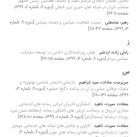
تحلیل گفتمان انتقادی مراسم تنفیذ و تحلیف هفتمین رئیس جمهور
منتخب ایران در شبکه های خبری بین المللی
[دوره 9، شماره 2، 1399،
صفحه 11-76]
رهبر، عباسعلی
نسبت شفافیت سیاسی و اعتماد سیاسی
[دوره 9، شماره
3، 1399، صفحه 47-78]
ز
زابلی زاده، اردشیر
نقش روزنامه‌نگاری آنلاین در توسعه مشارکت
سیاسی مردم
[دوره 9، شماره 3، 1399، صفحه 25-46]
س
سرپرست سادات، سید ابراهیم
بازنمایی«انسان شناسی مولوی» و
سلوکِ عرفانی مبتنی بر آن در برنامه «گنج حضور»
[دوره 9، شماره 3،
1399، صفحه 131-170]
سعادت سیرت، ناهید
کنشگری کاربران ایرانی رسانه های اجتماعی
مجازی درزوال و برساخت ارزش های اخلاقی رسانه؛ (مطالعه شش مورد
رویداد درشبکه اینستاگرام)
[دوره 9، شماره 1، 1399، صفحه 101-138]
سعادت سیرت، ناهید
کارایی و چالش های شبکه های اجتماعی موبایل
محور؛ دربازسازی معنایی فضای رسانه های نوین
[دوره 9، شماره 4،