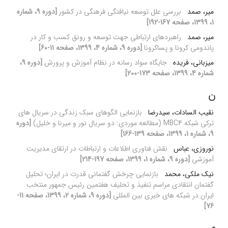
میر، صمد
بررسی علل توسعه نیافتگی فرهنگی در کشور
[دوره 9، شماره
1، 1399، صفحه 167-192]
میر، صمد
راهبردهای ارتباطی جهت توسعه و رونق کسب و کار در
پاندومی کرونا و پساکرونا
[دوره 9، شماره 4، 1399، صفحه 11-60]
میزبانی، فریده
جایگاه سواد رسانه در نظام آموزش و پرورش
[دوره 9،
شماره 4، 1399، صفحه 173-200]
ن
نقیب السادات، سیدرضا
بازنمایی الگوهای سبک زندگی در سریال های
ترکی شبکه MBC4 (مطالعه موردی: دو سریال نور و میرنا و خلیل)
[دوره
9، شماره 1، 1399، صفحه 139-166]
نوروزی، عباس
نقش فناوری اطلاعات و ارتباطات در ارتقای مدیریت
آموزشی
[دوره 9، شماره 1، 1399، صفحه 197-214]
نیک ملکی، محمد
بازنمایی چرخش گفتمانی قدرت در ایران؛ تحلیل
گفتمان انتقادی مراسم تنفیذ و تحلیف هفتمین رئیس جمهور منتخب
ایران در شبکه های خبری بین المللی
[دوره 9، شماره 2، 1399، صفحه 11-
76]
و