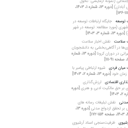
جتماعی (نمونه آزمایشی: تحول
 آبادان)
[دوره 13، شماره 1، 1403،
ت توسعه
جایگاه ارتباطات توسعه در
هری (مورد مطالعه: توسعه در شهر
)
[دوره 13، شماره 3، 1403]
ت سلامت
نقش اخبار سلامت
ی‌ها در آگاهی‌بخشی به دانشجویان
رانی در دوران کرونا
[دوره 13، شماره
ت میان فردی
شیوه ارتباطی پیامبر با
 زمان خود
[دوره 13، شماره 2، 1403]
ذاری اقتصادی
ارزش‌گذاری
ی بر حق مالکیت ادبی و هنری
[دوره
مدنی
نقش تبلیغات رسانه های
 بر تحقق ازدواج مدنی
[دوره 13،
رشیوی
ظرفیت‌سنجی اسناد آرشیوی