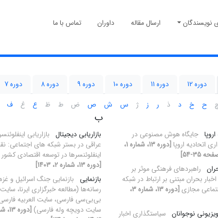
ی نویسندگان
ارسال مقاله
داوران
تماس با ما
دوره 12
دوره 11
دوره 10
دوره 9
دوره 8
دوره 7
ح
خ
د
ذ
ر
ز
ژ
س
ش
ص
ض
ط
ظ
ع
غ
ف
ب
اروپا
جایگاه هوش مصنوعی در
بازاریابی دیجیتال
بازاریابی اینفلوئنس
اری اتحادیه اروپا
[دوره 13، شماره 1،
عراقی در بستر شبکه های اجتماعی: ن
اینفلوئنسرها در توسعه اقتصادی کشور 
[دوره 13، شماره 2، 1403]
حران
راهبردهای فرهنگی موثر بر
بار بحران مبتنی بر ارتباط در شبکه
بازنمایی
بازنمایی جنگ اسرائیل و غزه 
تماعی مجازی
[دوره 13، شماره 3،
رسانه‌ها (مطالعه خبرگزاری ایرنا، سایت
بی‌بی‌سی فارسی، سایت العربیه فارسی
سایت دویچه وله فارسی)
لویزیونی نوجوانان
سیاستگذاری اخبار