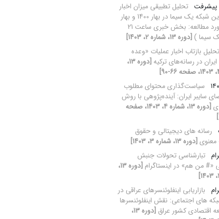
 پیشرفت
تحلیل تطبیقی میزان اخبار
امیدآفرین ‌شبکه یک سیما در بهار 1400 و بهار
1401 (مورد مطالعه: بخش خبری ساعت 21
ک سیما )
[دوره 13، شماره 2، 1403]
حلیل بازتاب اخبار عملیات «وعده
یران در رسانه‌های ترکیه
[دوره 13،
سیاست‌گذاری محتوای مطلوب
ای سایبر ایران: آینده‌پژوهی با روش
ری
[دوره 13، شماره 4، 1403، صفحه
رسانه های دیجیتالی و حقوق
 معنوی
[دوره 13، شماره 3، 1403]
ام
تبارشناسی تحولات جنبش
 «# من هم» در اینستاگرام
[دوره 13،
ام
بازاریابی اینفلوئنسرهای عراقی در
که های اجتماعی: نقش اینفلوئنسرها
ه اقتصادی کشور عراق
[دوره 13،