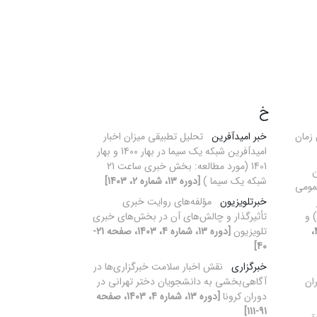
خ
 زمان
خبر امیدآفرین
تحلیل تطبیقی میزان اخبار
امیدآفرین ‌شبکه یک سیما در بهار 1400 و بهار
1401 (مورد مطالعه: بخش خبری ساعت 21
ن
شبکه یک سیما )
[دوره 13، شماره 2، 1403]
مومی
خبرتلویزیون
مؤلفه‌های روایت خبری
 عمومی اتحادیه اروپا (GDPR ) و
تأثیرگذار و چالش‌های آن در بخش‌های خبری
[دوره 13، شماره 4،
تلویزیون
[دوره 13، شماره 4، 1403، صفحه 21-
40]
خبرگزاری
نقش اخبار سلامت خبرگزاری‌ها در
ان
آگاهی‌بخشی به دانشجویان دختر تهرانی در
دوران کرونا
[دوره 13، شماره 4، 1403، صفحه
91-111]