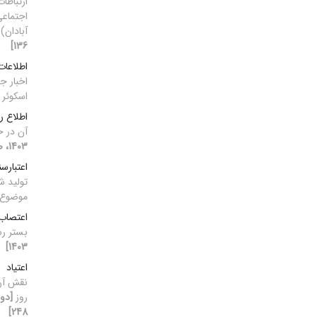
ارتباطا
اجتماعی
آبادان)
136]
اطلاعا
اخبار ج
اسکوئر
اطلاع ر
آن در ح
1403، صفحه 174-203]
اعتبارس
تولید ش
موضوع ک
اعتصاب
بستر رس
1403]
اعتیاد
نقش آن 
روز
248]