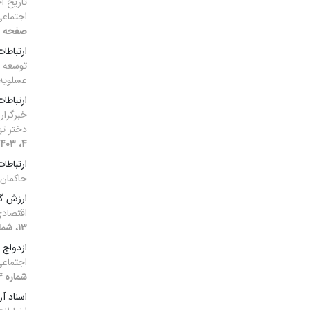
تاریخ ا
اجتماعی
صفحه 111-136]
ارتباطا
توسعه ش
عسلویه
ارتباطا
خبرگزار
دختر ته
4، 1403، صفحه 91-111]
ارتباطا
حاکمان
ارزش گ
اقتصاد
13، شماره 2، 1403]
ازدواج 
اجتماعی
شماره 4، 1403، صفحه 154-172]
اسناد آ