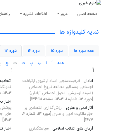
صفحه اصلی
مرور
اطلاعات نشریه
راهنما
نمایه کلیدواژه ها
همه دوره ها
دوره 15
دوره 14
دوره 13
همه
آ
ا
ب
پ
ت
ث
ج
چ
آ
ا
آبادان
ظرفیت‌سنجی اسناد آرشیوی ارتباطات
اتحادیه 
اجتماعی به‌منظور مطالعه تاریخ اجتماعی
قانونگذ
(نمونه آزمایشی: تحول اجتماعی آبادان)
1403، صفحه 35-54]
[دوره 13، شماره 1، 1403، صفحه 111-136]
اخبار ب
آثار ادبی و هنری
ارزش‌گذاری اقتصادی بر
پوشش اخ
حق مالکیت ادبی و هنری
[دوره 13، شماره 2،
های اج
1403]
1403]
آرمان های انقلاب اسلامی
سیاستگذاری
اخبار ت