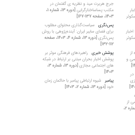
جرج هربرت مید و نظریه ی گفتمان در
بار
مکتب پساساختارگرایی
[دوره 13، شماره 1،
کوئر
1403، صفحه 137-167]
پس‌نگری
سیاست‌گذاری محتوای مطلوب
اخبار
برای فضای سایبر ایران: آینده‌پژوهی با روش
کوئر
پس‌نگری
[دوره 13، شماره 4، 1403، صفحه
112-132]
از
پوشش خبری
راهبردهای فرهنگی موثر بر
صی و
پوشش اخبار بحران مبتنی بر ارتباط در شبکه
های اجتماعی مجازی
[دوره 13، شماره 3،
1403]
در
زی
پیامبر
شیوه ارتباطی پیامبر با حاکمان زمان
خود
[دوره 13، شماره 2، 1403]
ی از
[دوره 13، شماره 2،