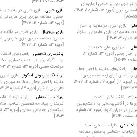
1403، صفحه 1-34]
ن در تلویزیون بر اساس آرمان‌های
اسلامی ایران
[دوره 13، شماره 1، 1403،
بازی خبری
بازی خبری در مقابله با اخ
جعلی: مطالعه موردی بازی هارمونی اس
[دوره 13، شماره 3، 1403]
علی
بازی خبری در مقابله با اخبار
طالعه موردی بازی هارمونی اسکوئر
بازی دیجیتال
بازی خبری در مقابله با 
جعلی: مطالعه موردی بازی هارمونی اس
[دوره 13، شماره 3، 1403]
علی
استراتژی های جدید در
 اخبار جعلی
[دوره 13، شماره 4،
برندسازی شخصی
راهبردهای استفاده 
اینستاگرام برای توسعه برندسازی شخ
موفقیت شغلی
[دوره 13، شماره 3، 1403]
علی
راهکارهای مقابله با اخبار جعلی
 رسانه ای ایران (مطالعه موردی:
بریکینگ هارمونی اسکوئر
بازی خبری 
 کووید 19)
[دوره 13، شماره 4، 1403،
مقابله با اخبار جعلی: مطالعه موردی با
هارمونی اسکوئر
[دوره 13، شماره 3، 1403]
لامت
نقش اخبار سلامت
بنیاد مستضعفان
میزان و نوع استفاده
ی‌ها در آگاهی‌بخشی به دانشجویان
کارمندان بنیاد مستضعفان انقلاب اسلام
رانی در دوران کرونا
[دوره 13، شماره
شبکه‌های اجتماعی مجازی
1403]
ت اجتماعی
ظرفیت‌سنجی اسناد
ارتباطات اجتماعی به‌منظور مطالعه