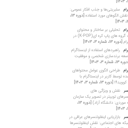
ام
سلبریتی‌ها و جذب افکار عمومی:
قش الگوهای مورد استفاده
[دوره 13،
ام
تحلیلی بر ساختار و محتوای
صفحات گروه های پاپ کره ای(K-POP) در
رام
[دوره 13، شماره 3، 1403]
ام
راهبردهای استفاده از اینستاگرام
وسعه برندسازی شخصی و موفقیت
ره 13، شماره 3، 1403]
ام
طراحی الگوی عوامل محتواهای
ده توسط کاربر در اینستاگرام با
ووید19
[دوره 13، شماره 3، 1403]
سر
نقش و ویژگی های
نسرهای توییتر در تصویر یک سازمان
 موردی: دانشگاه آزاد)
[دوره 13،
سر
بازاریابی اینفلوئنسرهای عراقی در
که های اجتماعی: نقش اینفلوئنسرها