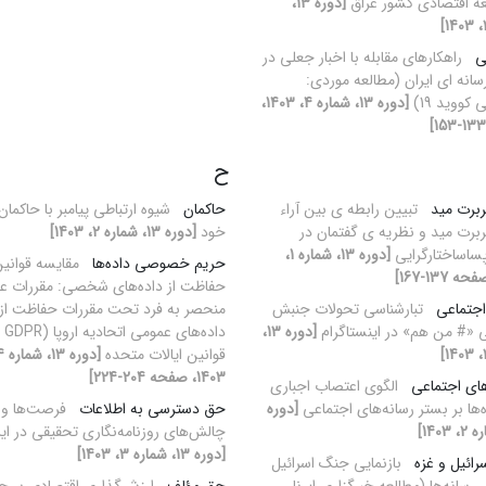
ه اقتصادی کشور عراق
[دوره 13،
ی
راهکارهای مقابله با اخبار جعلی در
انه ای ایران (مطالعه موردی:
 کووید 19)
[دوره 13، شماره 4، 1403،
ح
برت مید
تبیین رابطه ی بین آراء
حاکمان
شیوه ارتباطی پیامبر با حاکمان
رت مید و نظریه ی گفتمان در
خود
[دوره 13، شماره 2، 1403]
ساساختارگرایی
[دوره 13، شماره 1،
حریم خصوصی داده‌ها
مقایسه قوانی
حفاظت از داده‌های شخصی: مقررات ع
جتماعی
تبارشناسی تحولات جنبش
منحصر به فرد تحت مقررات حفاظت از
 «# من هم» در اینستاگرام
[دوره 13،
داده‌های
قوانین ایالات متحده
1403، صفحه 204-224]
ای اجتماعی
الگوی اعتصاب اجباری
‌ها بر بستر رسانه‌های اجتماعی
[دوره
حق دسترسی به اطلاعات
فرصت‌ها و
چالش‌های روزنامه‌نگاری تحقیقی در ایر
[دوره 13، شماره 3، 1403]
ائیل و غزه
بازنمایی جنگ اسرائیل