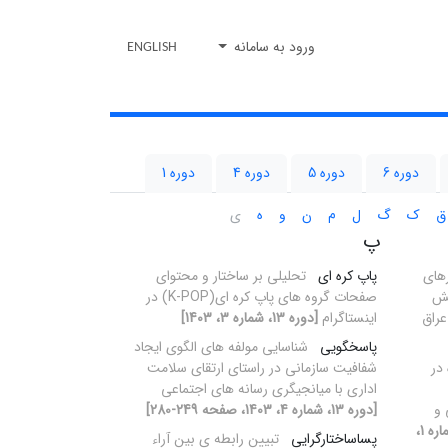
ورود به سامانه
ENGLISH
دوره 6
دوره 5
دوره 4
دوره 1
ق
ک
گ
ل
م
ن
و
ه
ی
پ
رهای
پاپ کره ای
تحلیلی بر ساختار و محتوای
قش
صفحات گروه های پاپ کره ای(K-POP) در
عراق
اینستاگرام
[دوره 13، شماره 3، 1403]
پاسخگویی
شناسایی مولفه های الگوی ایجاد
در
شفافیت سازمانی در راستای ارتقای سلامت
اداری با میانجیگری رسانه های اجتماعی
 و
[دوره 13، شماره 4، 1403، صفحه 249-280]
[دوره 13، شماره 1،
پساساختارگرایی
تبیین رابطه ی بین آراء