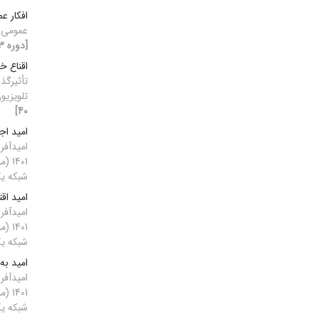
افکار ع
عمومی: 
[دوره 13، شماره 3، 1403]
اقناع خ
تأثیرگذ
تلویزیو
40]
امید اج
شبکه ی
امید اق
شبکه ی
امید به
شبکه ی