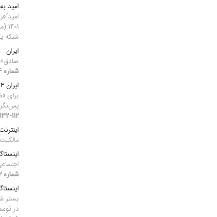
امید به
شبکه ی
ایران
ت
صادق» ا
شماره 4، 1403، صفحه 66-90]
ایران ۱۴۰۴
برای فض
پس‌نگ
112-132]
اینترنت
مالکیت
اینستاگر
اجتماعی
شماره 2، 1403]
اینستاگر
بستر شب
در توسع