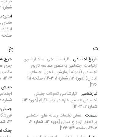
در توسع
شماره 2، 1403]
اینفودم
فضای رس
اینفودمی
صفحه 133-153]
ت
ج
تاریخ اجتماعی
ظرفیت‌سنجی اسناد آرشیوی
جرج هر
ارتباطات اجتماعی به‌منظور مطالعه تاریخ
جرج هرب
اجتماعی (نمونه آزمایشی: تحول اجتماعی
مکتب پ
آبادان)
[دوره 13، شماره 1، 1403، صفحه 111-
1403، صفحه 137-167]
136]
جنبش ا
تبارشناسی
تبارشناسی تحولات جنبش
اجتماعی
اجتماعی «# من هم» در اینستاگرام
[دوره 13،
شماره 2، 1403]
شماره 2، 1403]
جنبش‌ه
تبلیغات
نقش تبلیغات رسانه های اجتماعی
فروشگاه
بر تحقق ازدواج مدنی
[دوره 13، شماره 4،
13، شماره 2، 1403]
1403، صفحه 154-172]
جنگ اسر