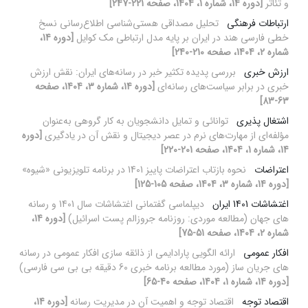
و تئاتر
[دوره 14، شماره 1، 1404، صفحه 221-247]
ارتباطات فرهنگی
تحلیل مصداقی هستی‌شناسی اطلاع‌رسانی نسخ
خطی فارسی هند در ایران بر پایه مدل ارتباطی مک کوایل
[دوره 14،
شماره 2، 1404، صفحه 210-240]
ارزش خبری
بررسی پدیده تکثیر خبر در رسانه‌های ایران: نقش ارزش
خبری در برابر سیاست‌های رسانه‌ای
[دوره 14، شماره 3، 1404، صفحه
63-83]
اشتغال پذیری
توانائی و تمایل دانشجویان به کار گروهی به‌عنوان
مؤلفه‌ای از مهارت‌های نرم در عصر دیجیتال و نقش آن در یادگیری
[دوره
14، شماره 1، 1404، صفحه 201-220]
اعتراضات
نحوه بازتاب اعتراضات پاییز 1401 در برنامه تلویزیونی «شیوه»
[دوره 14، شماره 3، 1404، صفحه 105-125]
اغتشاشات 1401 ایران
دیپلماسی گفتمانی اغتشاشات سال 1401 و رسانه
های جهان (مطالعه موردی: روزنامه جروزالم پست اسرائیل)
[دوره 14،
شماره 2، 1404، صفحه 51-75]
افکار عمومی
ارائه الگویی پارادایمی از ذائقه سازی افکار عمومی در رسانه
های جریان ساز (مورد مطالعه برنامه خبری 60 دقیقه بی بی سی فارسی)
[دوره 14، شماره 1، 1404، صفحه 40-65]
اقتصاد توجه
اقتصاد توجه و اهمیت آن در مدیریت رسانه
[دوره 14،