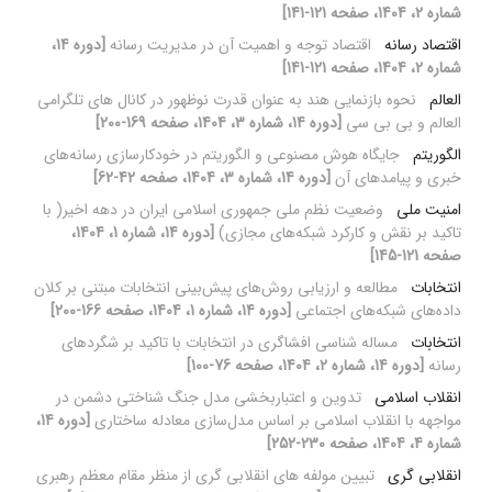
شماره 2، 1404، صفحه 121-141]
اقتصاد رسانه
اقتصاد توجه و اهمیت آن در مدیریت رسانه
[دوره 14،
شماره 2، 1404، صفحه 121-141]
العالم
نحوه بازنمایی هند به عنوان قدرت نوظهور در کانال های تلگرامی
العالم و بی بی سی
[دوره 14، شماره 3، 1404، صفحه 169-200]
الگوریتم
جایگاه هوش مصنوعی و الگوریتم در خودکارسازی رسانه‌های
خبری و پیامدهای آن
[دوره 14، شماره 3، 1404، صفحه 42-62]
امنیت ملی
وضعیت نظم ملی جمهوری اسلامی ایران در دهه اخیر( با
تاکید بر نقش و کارکرد شبکه‌های مجازی)
[دوره 14، شماره 1، 1404،
صفحه 121-145]
انتخابات
مطالعه و ارزیابی روش‌های پیش‌بینی انتخابات مبتنی بر کلان
داده‌های شبکه‌های اجتماعی
[دوره 14، شماره 1، 1404، صفحه 166-200]
انتخابات
مساله شناسی افشاگری در انتخابات با تاکید بر شگردهای
رسانه
[دوره 14، شماره 2، 1404، صفحه 76-100]
انقلاب اسلامی
تدوین و اعتباربخشی مدل جنگ شناختی دشمن در
مواجهه با انقلاب اسلامی بر اساس مدل‌سازی معادله ساختاری
[دوره 14،
شماره 4، 1404، صفحه 230-252]
انقلابی گری
تبیین مولفه های انقلابی گری از منظر مقام معظم رهبری