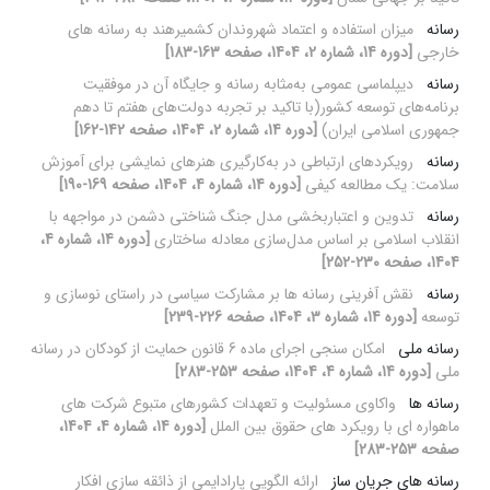
رسانه
میزان استفاده و اعتماد شهروندان کشمیرهند به رسانه های
خارجی
[دوره 14، شماره 2، 1404، صفحه 163-183]
رسانه
دیپلماسی عمومی به‌مثابه رسانه و جایگاه آن در موفقیت
برنامه‌های توسعه کشور(با تاکید بر تجربه دولت‌های هفتم تا دهم
جمهوری اسلامی ایران)
[دوره 14، شماره 2، 1404، صفحه 142-162]
رسانه
رویکردهای ارتباطی در به‌کارگیری هنرهای نمایشی برای آموزش
سلامت: یک مطالعه کیفی
[دوره 14، شماره 4، 1404، صفحه 169-190]
رسانه
تدوین و اعتباربخشی مدل جنگ شناختی دشمن در مواجهه با
انقلاب اسلامی بر اساس مدل‌سازی معادله ساختاری
[دوره 14، شماره 4،
1404، صفحه 230-252]
رسانه
نقش آفرینی رسانه ها بر مشارکت سیاسی در راستای نوسازی و
توسعه
[دوره 14، شماره 3، 1404، صفحه 226-239]
رسانه ملی
امکان سنجی اجرای ماده 6 قانون حمایت از کودکان در رسانه
ملی
[دوره 14، شماره 4، 1404، صفحه 253-283]
رسانه ها
واکاوی مسئولیت و تعهدات کشورهای متبوع شرکت های
ماهواره ای با رویکرد های حقوق بین الملل
[دوره 14، شماره 4، 1404،
صفحه 253-283]
رسانه های جریان ساز
ارائه الگویی پارادایمی از ذائقه سازی افکار