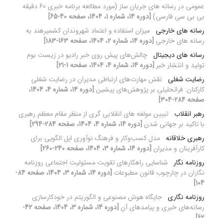
عمومی در رسانه های جریان ساز (مورد مطالعه برنامه خبری 60 دقیقه
بی بی سی فارسی)
[دوره 14، شماره 1، 1404، صفحه 40-65]
رسانه های خارجی
میزان استفاده و اعتماد شهروندان کشمیرهند به
رسانه های خارجی
[دوره 14، شماره 2، 1404، صفحه 163-183]
رسانه های دیجیتال
چالش‌های پیش روی خبر رادیو در زیست بوم
تولید و انتشار خبر
[دوره 14، شماره 4، 1404، صفحه 1-21]
رضایت شغلی
نقش مهارت‌های ارتباطی مدیران در رضایت شغلی
کارکنان: فراتحلیلی بر پژوهش‌های پیشین
[دوره 14، شماره 4، 1404،
صفحه 284-304]
رهبر انقلاب
تبیین مولفه های انقلابی گری از منظر مقام معظم رهبری
با تاکید بر جهانی شدن
[دوره 14، شماره 4، 1404، صفحه 284-294]
رهبری خلاقانه
مدل کسب‌وکار و فرهنگ نوآوری اپل:الگویی برای
کارآفرینان و مدیران
[دوره 14، شماره 3، 1404، صفحه 240-260]
روزنامه نگار
شناسایی راهکارهای تقویت مسئولیت اجتماعی روزنامه
نگاران در چارچوب قانون مطبوعات
[دوره 14، شماره 3، 1404، صفحه 84-
104]
روزنامه نگاری
جایگاه هوش مصنوعی و الگوریتم در خودکارسازی
رسانه‌های خبری و پیامدهای آن
[دوره 14، شماره 3، 1404، صفحه 42-
62]