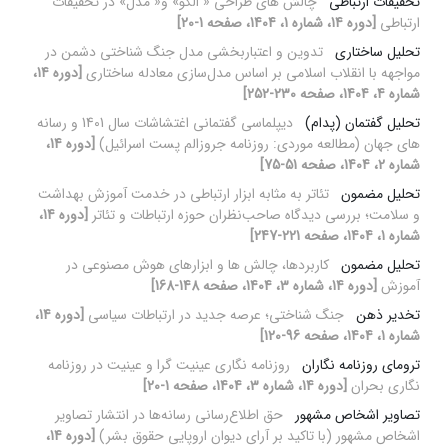
تحقیقات ارتباطی
چالش های طراحی « الگو» و« مدل» در تحقیقات
ارتباطی
[دوره 14، شماره 1، 1404، صفحه 1-20]
تحلیل ساختاری
تدوین و اعتباربخشی مدل جنگ شناختی دشمن در
مواجهه با انقلاب اسلامی بر اساس مدل‌سازی معادله ساختاری
[دوره 14،
شماره 4، 1404، صفحه 230-252]
تحلیل گفتمان (پدام)
دیپلماسی گفتمانی اغتشاشات سال 1401 و رسانه
های جهان (مطالعه موردی: روزنامه جروزالم پست اسرائیل)
[دوره 14،
شماره 2، 1404، صفحه 51-75]
تحلیل مضمون
تئاتر به مثابه ابزار ارتباطی در خدمت آموزش بهداشت
و سلامت؛ بررسی دیدگاه صاحب‌نظران حوزه ارتباطات و تئاتر
[دوره 14،
شماره 1، 1404، صفحه 221-247]
تحلیل مضمون
کاربردها، چالش ‏ها و ابزارهای هوش مصنوعی در
آموزش
[دوره 14، شماره 3، 1404، صفحه 148-168]
تخدیر ذهن
جنگ شناختی؛ عرصه جدید در ارتباطات سیاسی
[دوره 14،
شماره 1، 1404، صفحه 96-120]
ترومای روزنامه نگاران
روزنامه نگاری عینیت گرا و عینیت در روزنامه
نگاری بحران
[دوره 14، شماره 3، 1404، صفحه 1-20]
تصاویر اشخاص مشهور
حق اطلاع‌رسانی رسانه‌ها در انتشار تصاویر
اشخاص مشهور (با تاکید بر آرای دیوان اروپایی حقوق بشر)
[دوره 14،