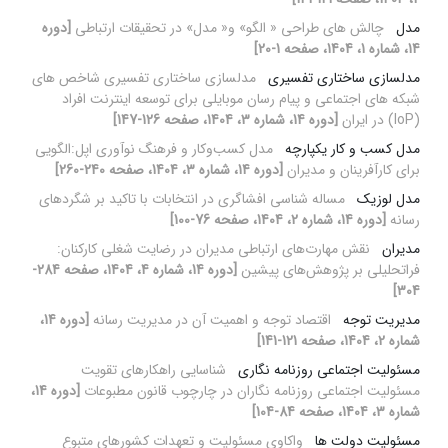
مدل
چالش های طراحی « الگو» و« مدل» در تحقیقات ارتباطی
[دوره
14، شماره 1، 1404، صفحه 1-20]
مدلسازی ساختاری تفسیری
مدلسازی ساختاری تفسیری شاخص های
شبکه های اجتماعی و پیام رسان موبایلی برای توسعه اینترنت افراد
(IoP) در ایران
[دوره 14، شماره 3، 1404، صفحه 126-147]
مدل کسب‌ و کار یکپارچه
مدل کسب‌وکار و فرهنگ نوآوری اپل:الگویی
برای کارآفرینان و مدیران
[دوره 14، شماره 3، 1404، صفحه 240-260]
مدل لوزیک
مساله شناسی افشاگری در انتخابات با تاکید بر شگردهای
رسانه
[دوره 14، شماره 2، 1404، صفحه 76-100]
مدیران
نقش مهارت‌های ارتباطی مدیران در رضایت شغلی کارکنان:
فراتحلیلی بر پژوهش‌های پیشین
[دوره 14، شماره 4، 1404، صفحه 284-
304]
مدیریت توجه
اقتصاد توجه و اهمیت آن در مدیریت رسانه
[دوره 14،
شماره 2، 1404، صفحه 121-141]
مسئولیت اجتماعی روزنامه نگاری
شناسایی راهکارهای تقویت
مسئولیت اجتماعی روزنامه نگاران در چارچوب قانون مطبوعات
[دوره 14،
شماره 3، 1404، صفحه 84-104]
مسئولیت دولت ها
واکاوی مسئولیت و تعهدات کشورهای متبوع