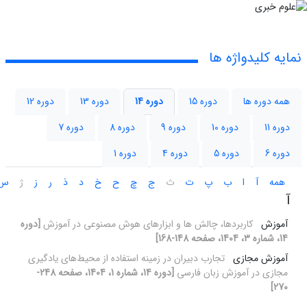
نمایه کلیدواژه ها
همه دوره ها
دوره 15
دوره 14
دوره 13
دوره 12
دوره 11
دوره 10
دوره 9
دوره 8
دوره 7
دوره 6
دوره 5
دوره 4
دوره 1
همه
آ
ا
ب
پ
ت
ث
ج
چ
ح
خ
د
ذ
ر
ز
ژ
س
آ
آموزش
کاربردها، چالش ‏ها و ابزارهای هوش مصنوعی در آموزش
[دوره
14، شماره 3، 1404، صفحه 148-168]
آموزش مجازی
تجارب دبیران در زمینه استفاده از محیط‌های یادگیری
مجازی در آموزش زبان فارسی
[دوره 14، شماره 1، 1404، صفحه 248-
270]