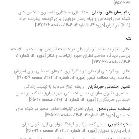
232-252]
پیام رسان های موبایلی
مدلسازی ساختاری تفسیری شاخص های
شبکه های اجتماعی و پیام رسان موبایلی برای توسعه اینترنت افراد
(IoP) در ایران
[دوره 14، شماره 3، 1404، صفحه 126-147]
ت
تئاتر
تئاتر به مثابه ابزار ارتباطی در خدمت آموزش بهداشت و سلامت؛
بررسی دیدگاه صاحب‌نظران حوزه ارتباطات و تئاتر
[دوره 14، شماره 1،
1404، صفحه 221-247]
تئاتر
رویکردهای ارتباطی در به‌کارگیری هنرهای نمایشی برای آموزش
سلامت: یک مطالعه کیفی
[دوره 14، شماره 4، 1404، صفحه 169-190]
تامین اجتماعی خبرنگاران
رابطه انواع سرمایه با کیفیت زندگی
مستمری بگیران سازمان تامین اجتماعی شهر تهران( با تاکید بر تامین
اجتماعی خبرنگاران)
[دوره 14، شماره 4، 1404، صفحه 40-65]
تبلیغات سلفی محور
بنیان نظری تبلیغات سلفی محور در شبکه های
اجتماعی
[دوره 14، شماره 3، 1404، صفحه 201-225]
تجربه کاربری
مدل کسب‌وکار و فرهنگ نوآوری اپل:الگویی برای
کارآفرینان و مدیران
[دوره 14، شماره 3، 1404، صفحه 240-260]