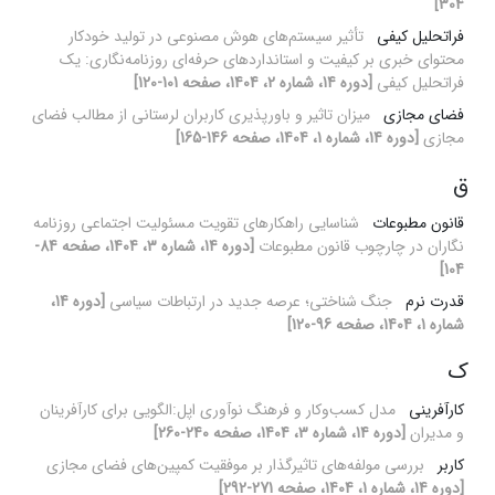
304]
فراتحلیل کیفی
تأثیر سیستم‌های هوش مصنوعی در تولید خودکار
محتوای خبری بر کیفیت و استانداردهای حرفه‌ای روزنامه‌نگاری: یک
فراتحلیل کیفی
[دوره 14، شماره 2، 1404، صفحه 101-120]
فضای مجازی
میزان تاثیر و باورپذیری کاربران لرستانی از مطالب فضای
مجازی
[دوره 14، شماره 1، 1404، صفحه 146-165]
ق
قانون مطبوعات
شناسایی راهکارهای تقویت مسئولیت اجتماعی روزنامه
نگاران در چارچوب قانون مطبوعات
[دوره 14، شماره 3، 1404، صفحه 84-
104]
قدرت نرم
جنگ شناختی؛ عرصه جدید در ارتباطات سیاسی
[دوره 14،
شماره 1، 1404، صفحه 96-120]
ک
کارآفرینی
مدل کسب‌وکار و فرهنگ نوآوری اپل:الگویی برای کارآفرینان
و مدیران
[دوره 14، شماره 3، 1404، صفحه 240-260]
کاربر
بررسی مولفه‌های تاثیرگذار بر موفقیت کمپین‌های فضای مجازی
[دوره 14، شماره 1، 1404، صفحه 271-292]