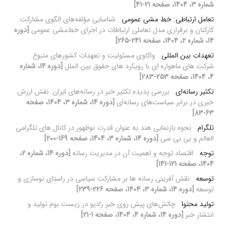
شماره 3، 1404، صفحه 21-41]
تعامل ارتباطی: خط مشی عمومی
شناسایی مؤلفه‌های الگوی مشارکت
کارکنان و برقراری مدل تعاملی ارتباطات در اجرای خط‌مشی عمومی
[دوره
14، شماره 2، 1404، صفحه 241-265]
تعهدات بین المللی
واکاوی مسئولیت و تعهدات کشورهای متبوع
شرکت های ماهواره ای با رویکرد های حقوق بین الملل
[دوره 14، شماره
4، 1404، صفحه 253-283]
تکثیر رسانه‌ای
بررسی پدیده تکثیر خبر در رسانه‌های ایران: نقش ارزش
خبری در برابر سیاست‌های رسانه‌ای
[دوره 14، شماره 3، 1404، صفحه
63-83]
تلگرام
نحوه بازنمایی هند به عنوان قدرت نوظهور در کانال های تلگرامی
العالم و بی بی سی
[دوره 14، شماره 3، 1404، صفحه 169-200]
توجه
اقتصاد توجه و اهمیت آن در مدیریت رسانه
[دوره 14، شماره 2،
1404، صفحه 121-141]
توسعه
نقش آفرینی رسانه ها بر مشارکت سیاسی در راستای نوسازی و
توسعه
[دوره 14، شماره 3، 1404، صفحه 226-239]
تولید محتوا
چالش‌های پیش روی خبر رادیو در زیست بوم تولید و
انتشار خبر
[دوره 14، شماره 4، 1404، صفحه 1-21]