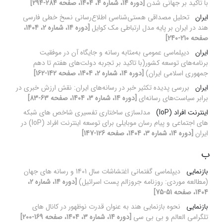
با تاکید بر جهانی شدن
[دوره 14، شماره 4، 1404، صفحه 284-294]
ایران
تحلیل مصداقی هستی‌شناسی اطلاع‌رسانی نسخ خطی فارسی
هند در ایران بر پایه مدل ارتباطی مک کوایل
[دوره 14، شماره 2، 1404،
صفحه 210-240]
ایران
دیپلماسی عمومی به‌مثابه رسانه و جایگاه آن در موفقیت
برنامه‌های توسعه کشور(با تاکید بر تجربه دولت‌های هفتم تا دهم
جمهوری اسلامی ایران)
[دوره 14، شماره 2، 1404، صفحه 142-162]
ایران
بررسی پدیده تکثیر خبر در رسانه‌های ایران: نقش ارزش خبری در
برابر سیاست‌های رسانه‌ای
[دوره 14، شماره 3، 1404، صفحه 63-83]
اینترنت افراد (IoP)
مدلسازی ساختاری تفسیری شاخص های شبکه
های اجتماعی و پیام رسان موبایلی برای توسعه اینترنت افراد (IoP) در
ایران
[دوره 14، شماره 3، 1404، صفحه 126-147]
ب
بازنمایی
دیپلماسی گفتمانی اغتشاشات سال 1401 و رسانه های جهان
(مطالعه موردی: روزنامه جروزالم پست اسرائیل)
[دوره 14، شماره 2،
1404، صفحه 51-75]
بازنمایی
نحوه بازنمایی هند به عنوان قدرت نوظهور در کانال های
تلگرامی العالم و بی بی سی
[دوره 14، شماره 3، 1404، صفحه 169-200]