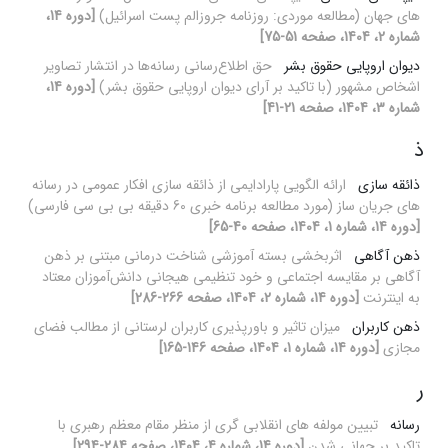
های جهان (مطالعه موردی: روزنامه جروزالم پست اسرائیل)
[دوره 14،
شماره 2، 1404، صفحه 51-75]
دیوان اروپایی حقوق بشر
حق اطلاع‌رسانی رسانه‌ها در انتشار تصاویر
اشخاص مشهور (با تاکید بر آرای دیوان اروپایی حقوق بشر)
[دوره 14،
شماره 3، 1404، صفحه 21-41]
ذ
ذائقه سازی
ارائه الگویی پارادایمی از ذائقه سازی افکار عمومی در رسانه
های جریان ساز (مورد مطالعه برنامه خبری 60 دقیقه بی بی سی فارسی)
[دوره 14، شماره 1، 1404، صفحه 40-65]
ذهن آگاهی
اثربخشی بسته آموزشی شناخت درمانی مبتنی بر ذهن
آگاهی بر مقایسه اجتماعی و خود تنظیمی هیجانی دانش‌آموزان معتاد
به اینترنت
[دوره 14، شماره 2، 1404، صفحه 266-286]
ذهن کاربران
میزان تاثیر و باورپذیری کاربران لرستانی از مطالب فضای
مجازی
[دوره 14، شماره 1، 1404، صفحه 146-165]
ر
رسانه
تبیین مولفه های انقلابی گری از منظر مقام معظم رهبری با
تاکید بر جهانی شدن
[دوره 14، شماره 4، 1404، صفحه 284-294]