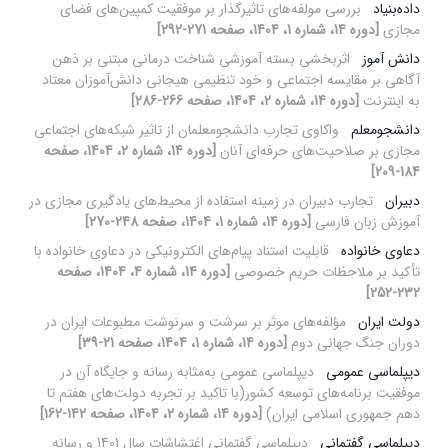
داده‌بنیاد
بررسی مولفه‌های تاثیرگذار بر موفقیت کمپین‌های فضای
مجازی
[دوره 14، شماره 1، 1404، صفحه 271-292]
دانش آموز
اثربخشی بسته آموزشی شناخت درمانی مبتنی بر ذهن
آگاهی بر مقایسه اجتماعی و خود تنظیمی هیجانی دانش‌آموزان معتاد
به اینترنت
[دوره 14، شماره 2، 1404، صفحه 266-286]
دانشجومعلم
واکاوی تجارب دانشجومعلمان از تاثیر شبکه‌های اجتماعی
مجازی بر صلاحیت‌های حرفه‌ای آنان
[دوره 14، شماره 2، 1404، صفحه
184-209]
دبیران
تجارب دبیران در زمینه استفاده از محیط‌های یادگیری مجازی در
آموزش زبان فارسی
[دوره 14، شماره 1، 1404، صفحه 248-270]
دعاوی خانواده
قابلیت استناد پیام‌های الکترونیکی در دعاوی خانواده با
تأکید بر ملاحظات حریم خصوصی
[دوره 14، شماره 4، 1404، صفحه
232-252]
دولت ایران
مؤلفه‌های موثر بر سرشت و سرنوشت مطبوعات ایران در
دوران جنگ جهانی دوم
[دوره 14، شماره 1، 1404، صفحه 21-39]
دیپلماسی عمومی
دیپلماسی عمومی به‌مثابه رسانه و جایگاه آن در
موفقیت برنامه‌های توسعه کشور(با تاکید بر تجربه دولت‌های هفتم تا
دهم جمهوری اسلامی ایران)
[دوره 14، شماره 2، 1404، صفحه 142-162]
دیپلماسی گفتمانی
دیپلماسی گفتمانی اغتشاشات سال 1401 و رسانه