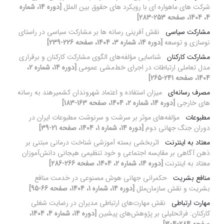
شرکت های ماهواره ای با رویکرد های حقوق بین الملل
[دوره 14، شماره
4، 1404، صفحه 253-283]
مشارکت سیاسی
نقش آفرینی رسانه ها بر مشارکت سیاسی در راستای
نوسازی و توسعه
[دوره 14، شماره 3، 1404، صفحه 226-239]
مشارکت کارکنان
شناسایی مؤلفه‌های الگوی مشارکت کارکنان و برقراری
مدل تعاملی ارتباطات در اجرای خط‌مشی عمومی
[دوره 14، شماره 2،
1404، صفحه 241-265]
مصرف رسانه‌ای
میزان استفاده و اعتماد شهروندان کشمیرهند به رسانه
های خارجی
[دوره 14، شماره 2، 1404، صفحه 163-183]
مطبوعات
مؤلفه‌های موثر بر سرشت و سرنوشت مطبوعات ایران در
دوران جنگ جهانی دوم
[دوره 14، شماره 1، 1404، صفحه 21-39]
معتاد به اینترنت
اثربخشی بسته آموزشی شناخت درمانی مبتنی بر
ذهن آگاهی بر مقایسه اجتماعی و خود تنظیمی هیجانی دانش‌آموزان
معتاد به اینترنت
[دوره 14، شماره 2، 1404، صفحه 266-286]
منافع بشریت
حکمرانی جهانی هوش مصنوعی در خدمت منافع
بشریت و نقش سازمان‌ملل
[دوره 14، شماره 1، 1404، صفحه 66-95]
مهارت ارتباطی
نقش مهارت‌های ارتباطی مدیران در رضایت شغلی
کارکنان: فراتحلیلی بر پژوهش‌های پیشین
[دوره 14، شماره 4، 1404،