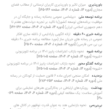
باورپذیری
میزان تاثیر و باورپذیری کاربران لرستانی از مطالب فضای
مجازی
[دوره 14، شماره 1، 1404، صفحه 146-165]
برنامه توسعه ملی
دیپلماسی عمومی به‌مثابه رسانه و جایگاه آن در
موفقیت برنامه‌های توسعه کشور(با تاکید بر تجربه دولت‌های هفتم تا
دهم جمهوری اسلامی ایران)
[دوره 14، شماره 2، 1404، صفحه 142-162]
برنامه خبری 60 دقیقه
ارائه الگویی پارادایمی از ذائقه سازی افکار
عمومی در رسانه های جریان ساز (مورد مطالعه برنامه خبری 60 دقیقه
بی بی سی فارسی)
[دوره 14، شماره 1، 1404، صفحه 40-65]
برنامه شیوه
نحوه بازتاب اعتراضات پاییز 1401 در برنامه تلویزیونی
«شیوه»
[دوره 14، شماره 3، 1404، صفحه 105-125]
برنامه گفتگو محور
نحوه بازتاب اعتراضات پاییز 1401 در برنامه تلویزیونی
«شیوه»
[دوره 14، شماره 3، 1404، صفحه 105-125]
بزه‌دیده
امکان سنجی اجرای ماده 6 قانون حمایت از کودکان در رسانه
ملی
[دوره 14، شماره 4، 1404، صفحه 253-283]
بهداشت
رویکردهای ارتباطی در به‌کارگیری هنرهای نمایشی برای
آموزش سلامت: یک مطالعه کیفی
[دوره 14، شماره 4، 1404، صفحه 169-
190]
بی‌بی‌سی
نحوه بازنمایی هند به عنوان قدرت نوظهور در کانال های